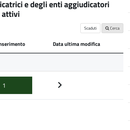
catrici e degli enti aggiudicatori
attivi
Scaduti
Cerca
inserimento
Data ultima modifica
1
Pagina
successiva