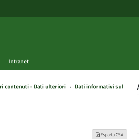
Intranet
ri contenuti - Dati ulteriori
Dati informativi sul
Esporta CSV