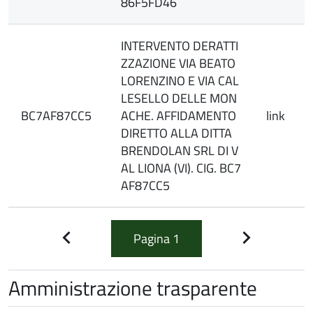
86F5FD46
INTERVENTO DERATTI
ZZAZIONE VIA BEATO
LORENZINO E VIA CAL
LESELLO DELLE MON
BC7AF87CC5
ACHE. AFFIDAMENTO
link
DIRETTO ALLA DITTA
BRENDOLAN SRL DI V
AL LIONA (VI). CIG. BC7
AF87CC5
Pagina
1
Pagina
Pagina
precedente
successiva
Amministrazione trasparente