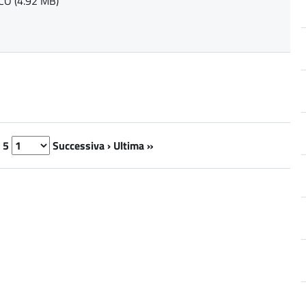
O (4.92 MB)
5
Successiva ›
Ultima »