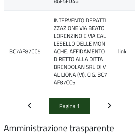
86F5FD46
INTERVENTO DERATTI
ZZAZIONE VIA BEATO
LORENZINO E VIA CAL
LESELLO DELLE MON
BC7AF87CC5
ACHE. AFFIDAMENTO
link
DIRETTO ALLA DITTA
BRENDOLAN SRL DI V
AL LIONA (VI). CIG. BC7
AF87CC5
Pagina
1
Pagina
Pagina
precedente
successiva
Amministrazione trasparente